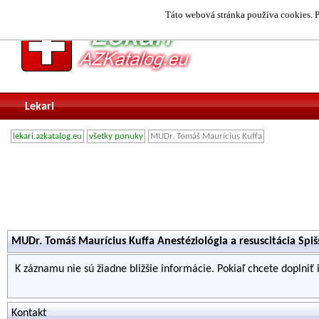
Táto webová stránka používa cookies. P
Lekari
lekari.azkatalog.eu
všetky ponuky
MUDr. Tomáš Maurícius Kuffa
MUDr. Tomáš Maurícius Kuffa Anestéziológia a resuscitácia Spi
K záznamu nie sú žiadne bližšie informácie. Pokiaľ chcete doplniť
Kontakt