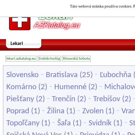
Táto webová stránka používa cookies. P
Lekari
lekari.azkatalog.eu
Endokrinológ
Rimavská Sobota
-
-
Slovensko
Bratislava
(25)
Ľubochňa
-
-
Komárno
(2)
Humenné
(2)
Michalov
-
-
Piešťany
(2)
Trenčín
(2)
Trebišov
(2)
-
-
-
Poprad
(1)
Žilina
(1)
Zvolen
(1)
Vra
-
-
-
Topoľčany
(1)
Šaľa
(1)
Svidník
(1)
S
-
-