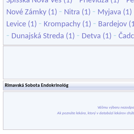
Spišská Nová Ves
(1)
Prievidza
(1)
Pe
-
-
Nové Zámky
(1)
Nitra
(1)
Myjava
(1)
-
-
Levice
(1)
Krompachy
(1)
Bardejov
(
-
-
-
Dunajská Streda
(1)
Detva
(1)
Čadc
Rimavská Sobota Endokrinológ
Vášmu výberu nezodpov
Ak poznáte lekára, ktorý v databázi lekárov chý