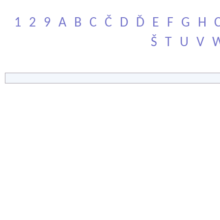
1
2
9
A
B
C
Č
D
Ď
E
F
G
H
Š
T
U
V