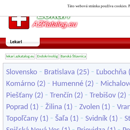
Táto webová stránka používa cookies. P
Lekari
lekari.azkatalog.eu
Endokrinológ
Banská Štiavnica
-
-
Slovensko
Bratislava
(25)
Ľubochňa
-
-
Komárno
(2)
Humenné
(2)
Michalov
-
-
Piešťany
(2)
Trenčín
(2)
Trebišov
(2)
-
-
-
Poprad
(1)
Žilina
(1)
Zvolen
(1)
Vra
-
-
-
Topoľčany
(1)
Šaľa
(1)
Svidník
(1)
S
-
-