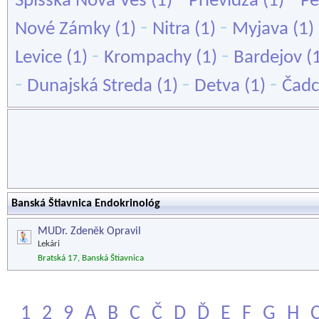
Spišská Nová Ves
(1)
Prievidza
(1)
Pe
-
-
Nové Zámky
(1)
Nitra
(1)
Myjava
(1)
-
-
Levice
(1)
Krompachy
(1)
Bardejov
(
-
-
-
Dunajská Streda
(1)
Detva
(1)
Čadc
Banská Štiavnica Endokrinológ
MUDr. Zdeněk Opravil
Lekári
Bratská 17, Banská Štiavnica
1
2
9
A
B
C
Č
D
Ď
E
F
G
H