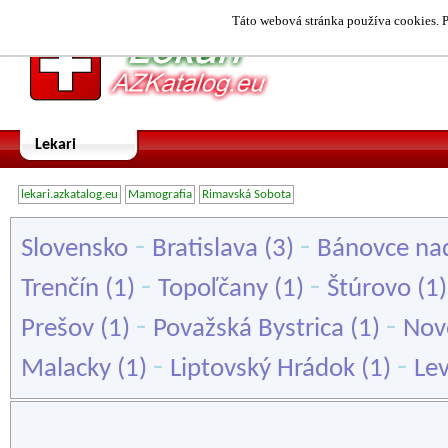
Táto webová stránka používa cookies. P
Lekari
lekari.azkatalog.eu
Mamografia
Rimavská Sobota
-
-
Slovensko
Bratislava
(3)
Bánovce na
-
-
Trenčín
(1)
Topoľčany
(1)
Štúrovo
(1
-
-
Prešov
(1)
Považská Bystrica
(1)
Nov
-
-
Malacky
(1)
Liptovský Hrádok
(1)
Lev