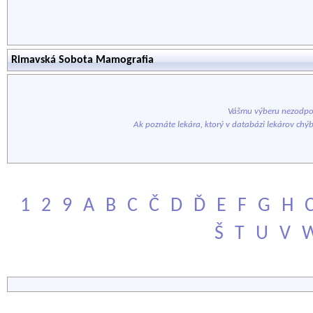
Rimavská Sobota Mamografia
Vášmu výberu nezodpov
Ak poznáte lekára, ktorý v databázi lekárov chý
1
2
9
A
B
C
Č
D
Ď
E
F
G
H
Š
T
U
V