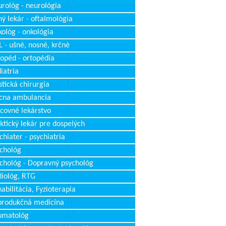
rológ - neurológia
ý lekár - oftalmológia
ológ - onkológia
 - ušné, nosné, krčné
opéd - ortopédia
iatria
stická chirurgia
cna ambulancia
covné lekárstvo
ktický lekár pre dospelých
chiater - psychiatria
chológ
chológ - Dopravný psychológ
iológ, RTG
abilitácia, Fyzioterapia
produkčná medicína
umatológ