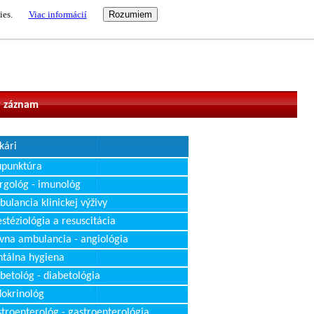
ies.
Viac informácií
vateľ
 záznam
kári
upunktúra
rgológ - imunológ
ulancia klinickej výživy
stéziológia a resuscitácia
vna ambulancia - angiológia
tálna hygiena
betológ - diabetológia
okrinológ
troenterológ - gastroenterológia