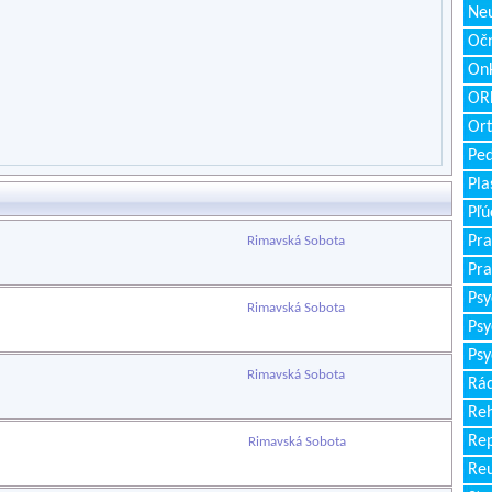
Neu
Očn
Onk
ORL
Ort
Ped
Pla
Pľú
Pra
Rimavská Sobota
Pra
Psy
Rimavská Sobota
Psy
Psy
Rimavská Sobota
Rád
Reh
Re
Rimavská Sobota
Re