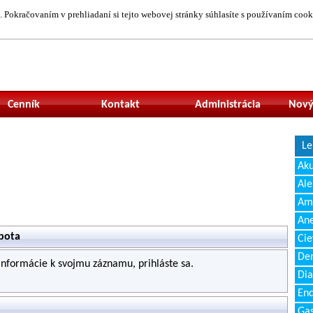
 Pokračovaním v prehliadaní si tejto webovej stránky súhlasíte s používaním cook
Neprihlásený uží
Cenník
Kontakt
Administrácia
Nový
Le
Ak
Ale
Amb
Ane
obota
Cie
Den
 informácie k svojmu záznamu, prihláste sa.
Dia
End
Gas