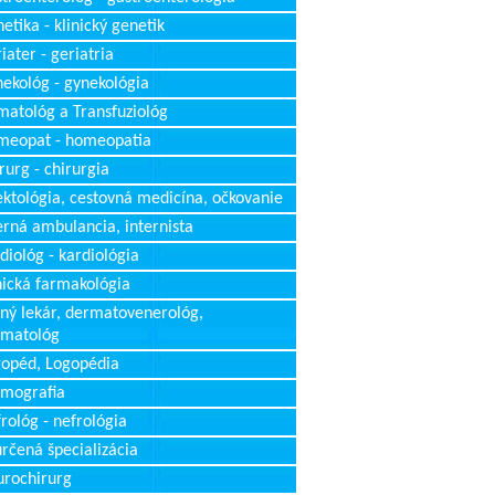
etika - klinický genetik
iater - geriatria
ekológ - gynekológia
atológ a Transfuziológ
meopat - homeopatia
rurg - chirurgia
ektológia, cestovná medicína, očkovanie
erná ambulancia, internista
diológ - kardiológia
nická farmakológia
ný lekár, dermatovenerológ,
rmatológ
opéd, Logopédia
mografia
rológ - nefrológia
rčená špecializácia
rochirurg