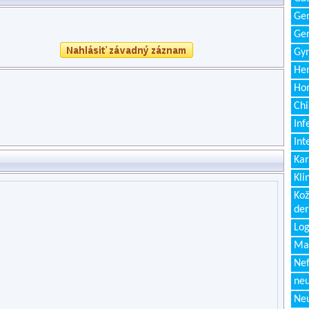
Gen
Ger
Gyn
Hem
Ho
Chi
Inf
Int
Kar
Kli
Kož
de
Log
Ma
Nef
neu
Neu