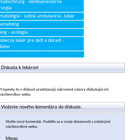
matochirurg - dentoalveolárna
rurgia
matológia - zubná ambulancia, zubár
aumatológ
lóg - urológia
obecný lekár pre deti a dorast -
iater
Diskusia k lekárovi
Príspevky tu v diskusii predstavujú súkromné názory diskutujúcich
návštevníkov webu
Vloženie nového komentára do diskusie.
Vložte nový komentár. Podeľte sa o svoje skúsenosti s ostatnými
návštevníkmi webu.
Meno