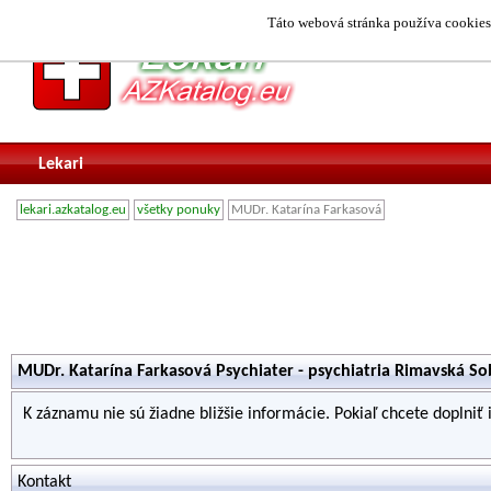
Táto webová stránka používa cookies.
Lekari
lekari.azkatalog.eu
všetky ponuky
MUDr. Katarína Farkasová
MUDr. Katarína Farkasová Psychiater - psychiatria Rimavská S
K záznamu nie sú žiadne bližšie informácie. Pokiaľ chcete doplniť
Kontakt