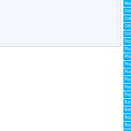
Neu
Očn
Onk
ORL
Ort
Ped
Pla
Pľú
Pra
Pra
Psy
Psy
Psy
Rád
Reh
Re
Re