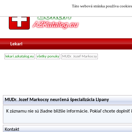
Táto webová stránka používa cookies.
Lekari
lekari.azkatalog.eu
všetky ponuky
MUDr. Jozef Markocsy
MUDr. Jozef Markocsy neurčená špecializácia Lipany
K záznamu nie sú žiadne bližšie informácie. Pokiaľ chcete doplniť
Kontakt