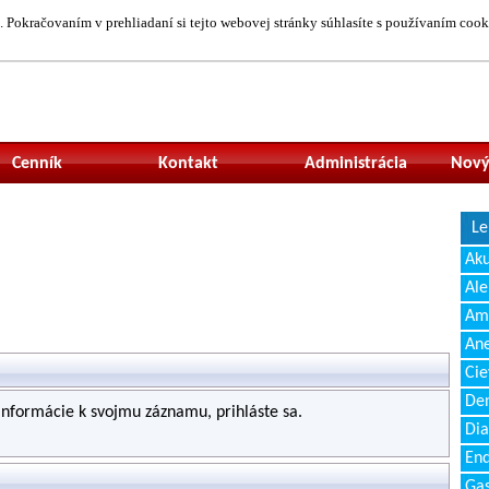
 Pokračovaním v prehliadaní si tejto webovej stránky súhlasíte s používaním cook
Neprihlásený uží
Cenník
Kontakt
Administrácia
Nový
Le
Ak
Ale
Amb
Ane
Cie
Den
 informácie k svojmu záznamu, prihláste sa.
Dia
End
Gas