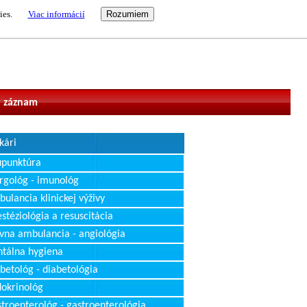
ies.
Viac informácií
vateľ
 záznam
kári
upunktúra
rgológ - imunológ
ulancia klinickej výživy
stéziológia a resuscitácia
vna ambulancia - angiológia
tálna hygiena
betológ - diabetológia
okrinológ
troenterológ - gastroenterológia