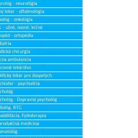
rológ - neurológia
ý lekár - oftalmológia
ológ - onkológia
 - ušné, nosné, krčné
opéd - ortopédia
iatria
stická chirurgia
cna ambulancia
covné lekárstvo
ktický lekár pre dospelých
chiater - psychiatria
chológ
chológ - Dopravný psychológ
iológ, RTG
abilitácia, Fyzioterapia
produkčná medicína
umatológ