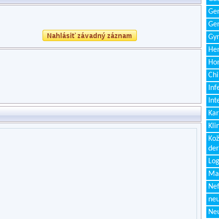
Gen
Ger
Gyn
Hem
Ho
Chi
Inf
Int
Kar
Kli
Kož
de
Log
Ma
Nef
neu
Neu