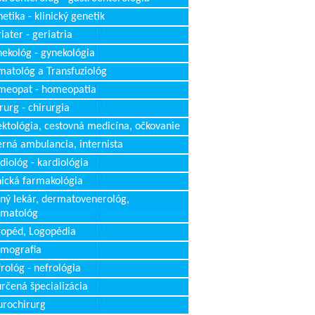
etika - klinický genetik
iater - geriatria
ekológ - gynekológia
atológ a Transfuziológ
meopat - homeopatia
rurg - chirurgia
ektológia, cestovná medicína, očkovanie
erná ambulancia, internista
diológ - kardiológia
nická farmakológia
ný lekár, dermatovenerológ,
rmatológ
opéd, Logopédia
mografia
rológ - nefrológia
rčená špecializácia
rochirurg