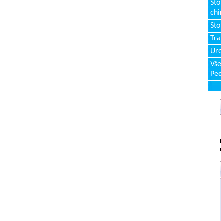
Sto
chi
Sto
Tr
Uro
Vše
Ped