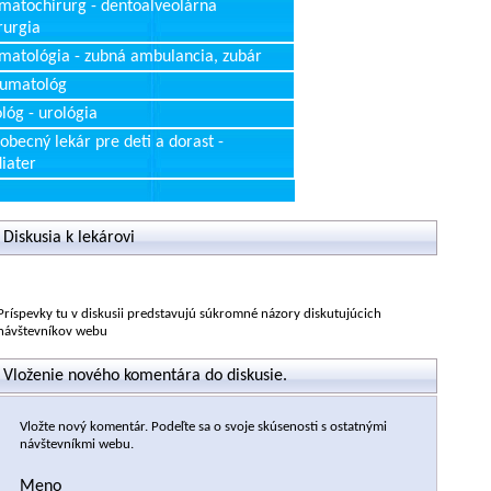
matochirurg - dentoalveolárna
rurgia
matológia - zubná ambulancia, zubár
aumatológ
lóg - urológia
obecný lekár pre deti a dorast -
iater
Diskusia k lekárovi
Príspevky tu v diskusii predstavujú súkromné názory diskutujúcich
návštevníkov webu
Vloženie nového komentára do diskusie.
Vložte nový komentár. Podeľte sa o svoje skúsenosti s ostatnými
návštevníkmi webu.
Meno