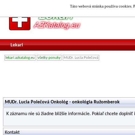
Táto webová stránka používa cookies. P
Lekari
lekari.azkatalog.eu
všetky ponuky
MUDr. Lucia Polečová
MUDr. Lucia Polečová Onkológ - onkológia Ružomberok
K záznamu nie sú žiadne bližšie informácie. Pokiaľ chcete doplniť
Kontakt