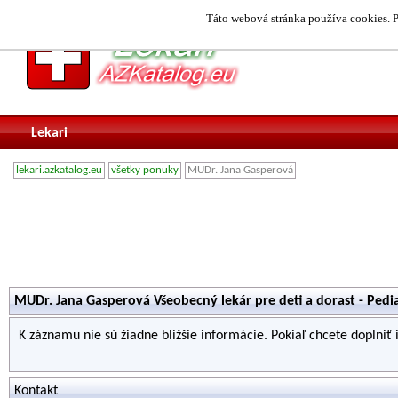
Táto webová stránka používa cookies. P
Lekari
lekari.azkatalog.eu
všetky ponuky
MUDr. Jana Gasperová
MUDr. Jana Gasperová Všeobecný lekár pre deti a dorast - Pedia
K záznamu nie sú žiadne bližšie informácie. Pokiaľ chcete doplniť
Kontakt