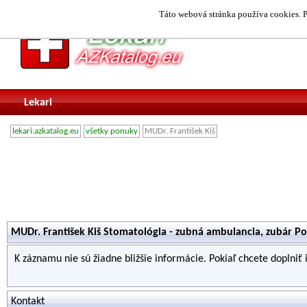
Táto webová stránka používa cookies. P
Lekari
lekari.azkatalog.eu
všetky ponuky
MUDr. František Kiš
MUDr. František Kiš Stomatológia - zubná ambulancia, zubár Po
K záznamu nie sú žiadne bližšie informácie. Pokiaľ chcete doplniť
Kontakt