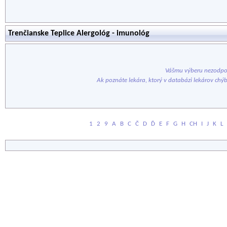
Trenčianske Teplice Alergológ - imunológ
Vášmu výberu nezodpov
Ak poznáte lekára, ktorý v databázi lekárov chý
1
2
9
A
B
C
Č
D
Ď
E
F
G
H
CH
I
J
K
L