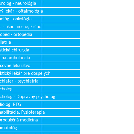
rológ - neurológia
ý lekár - oftalmológia
ológ - onkológia
 - ušné, nosné, krčné
opéd - ortopédia
iatria
stická chirurgia
cna ambulancia
covné lekárstvo
ktický lekár pre dospelých
chiater - psychiatria
chológ
chológ - Dopravný psychológ
iológ, RTG
abilitácia, Fyzioterapia
produkčná medicína
umatológ