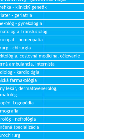
etika - klinický genetik
iater - geriatria
ekológ - gynekológia
atológ a Transfuziológ
meopat - homeopatia
rurg - chirurgia
ektológia, cestovná medicína, očkovanie
erná ambulancia, internista
diológ - kardiológia
nická farmakológia
ný lekár, dermatovenerológ,
rmatológ
opéd, Logopédia
mografia
rológ - nefrológia
rčená špecializácia
rochirurg