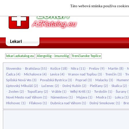
Táto webová stránka používa cookies.
Lekari
lekari.azkatalog.eu
Alergológ - imunológ
Trenčianske Teplice
-
-
-
-
-
-
Slovensko
Bratislava
(55)
Košice
(18)
Nitra
(11)
Prešov
(9)
Martin
(8)
N
-
-
-
-
-
Čadca
(4)
Michalovce
(4)
Levice
(4)
Vranov nad Topľou
(3)
Trenčín
(3)
Tr
-
-
-
-
Spišská Nová Ves
(3)
Považská Bystrica
(3)
Poprad
(3)
Malacky
(3)
Humen
-
-
-
-
Liptovský Mikuláš
(2)
Lučenec
(2)
Dolný Kubín
(2)
Piešťany
(2)
Skalica
(2)
-
-
-
-
-
-
Zvolen
(2)
Topoľčany
(2)
Vráble
(1)
Veľký Krtíš
(1)
Tvrdošín
(1)
Šurany
(
-
-
-
-
Nové Mesto nad Váhom
(1)
Námestovo
(1)
Myjava
(1)
Modra
(1)
Lokca
(1
-
-
-
-
Hlohovec
(1)
Fiľakovo
(1)
Dubnica nad Váhom
(1)
Dolný Smokovec
(1)
Bre