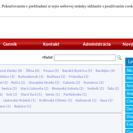
 Pokračovaním v prehliadaní si tejto webovej stránky súhlasíte s používaním cook
Neprihlásený uží
Cenník
Kontakt
Administrácia
Nový
Hľadať
Le
-
-
-
-
-
Ak
ové Zámky
(6)
Žilina
(6)
Trnava
(5)
Banská Bystrica
(5)
Bardejov
(4)
-
-
-
-
ebišov
(3)
Ružomberok
(3)
Rožňava
(3)
Prievidza
(3)
Ale
-
-
-
-
-
né
(3)
Bytča
(2)
Dunajská Streda
(2)
Galanta
(2)
Komárno
(2)
Amb
-
-
-
-
-
Senica
(2)
Stará Ľubovňa
(2)
Rimavská Sobota
(2)
Svidník
(2)
Šaľa
(2)
Ane
-
-
-
-
-
1)
Svit
(1)
Stará Turá
(1)
Senec
(1)
Partizánske
(1)
-
-
-
-
-
)
Liptovský Hrádok
(1)
Kráľovský Chlmec
(1)
Kežmarok
(1)
Ilava
(1)
Cie
-
zno
(1)
Bojnice
(1)
Den
Dia
End
Gas