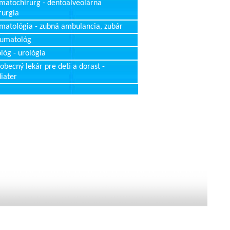
matochirurg - dentoalveolárna
rurgia
matológia - zubná ambulancia, zubár
aumatológ
lóg - urológia
obecný lekár pre deti a dorast -
iater