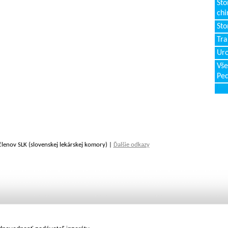
Sto
chi
Sto
Tr
Uro
Vše
Ped
členov SLK (slovenskej lekárskej komory) |
Ďalšie odkazy