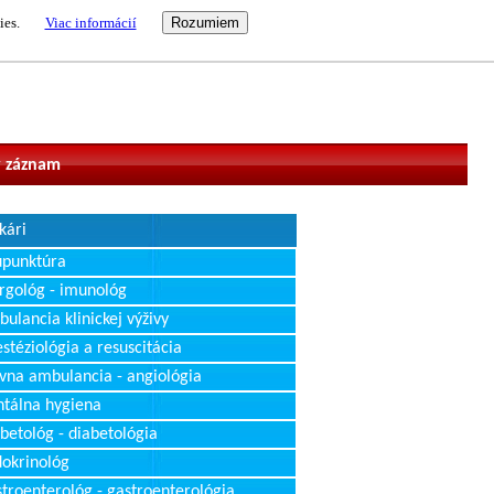
ies.
Viac informácií
vateľ
 záznam
kári
upunktúra
rgológ - imunológ
ulancia klinickej výživy
stéziológia a resuscitácia
vna ambulancia - angiológia
tálna hygiena
betológ - diabetológia
okrinológ
troenterológ - gastroenterológia