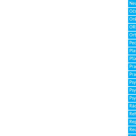
Neu
Očn
Onk
ORL
Ort
Ped
Pla
Pľú
Pra
Pra
Psy
Psy
Psy
Rád
Reh
Re
Re