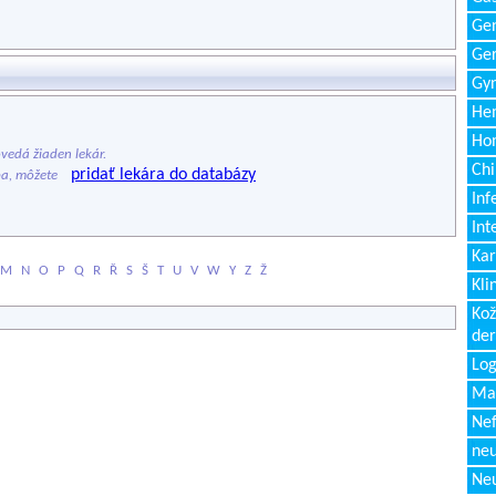
Gen
Ger
Gyn
Hem
Ho
edá žiaden lekár.
Chi
pridať lekára do databázy
ba, môžete
Inf
Int
Kar
M
N
O
P
Q
R
Ř
S
Š
T
U
V
W
Y
Z
Ž
Kli
Kož
de
Log
Ma
Nef
neu
Neu