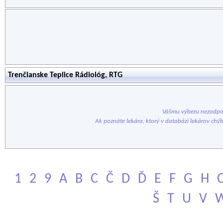
Trenčianske Teplice Rádiológ, RTG
Vášmu výberu nezodpov
Ak poznáte lekára, ktorý v databázi lekárov chý
1
2
9
A
B
C
Č
D
Ď
E
F
G
H
Š
T
U
V