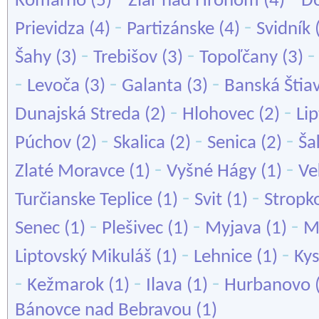
Komárno
(5)
Žiar nad Hronom
(4)
Do
-
-
Prievidza
(4)
Partizánske
(4)
Svidník
-
-
Šahy
(3)
Trebišov
(3)
Topoľčany
(3)
-
-
-
Levoča
(3)
Galanta
(3)
Banská Štia
-
-
Dunajská Streda
(2)
Hlohovec
(2)
Li
-
-
-
Púchov
(2)
Skalica
(2)
Senica
(2)
Ša
-
-
Zlaté Moravce
(1)
Vyšné Hágy
(1)
Ve
-
-
Turčianske Teplice
(1)
Svit
(1)
Stropk
-
-
-
Senec
(1)
Plešivec
(1)
Myjava
(1)
M
-
-
Liptovský Mikuláš
(1)
Lehnice
(1)
Ky
-
-
-
Kežmarok
(1)
Ilava
(1)
Hurbanovo
Bánovce nad Bebravou
(1)