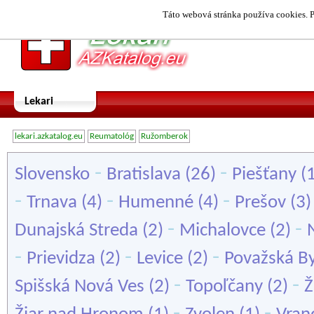
Táto webová stránka používa cookies. P
Lekari
lekari.azkatalog.eu
Reumatológ
Ružomberok
-
-
Slovensko
Bratislava
(26)
Piešťany
(
-
-
-
Trnava
(4)
Humenné
(4)
Prešov
(3
-
-
Dunajská Streda
(2)
Michalovce
(2)
-
-
-
Prievidza
(2)
Levice
(2)
Považská By
-
-
Spišská Nová Ves
(2)
Topoľčany
(2)
Ž
-
-