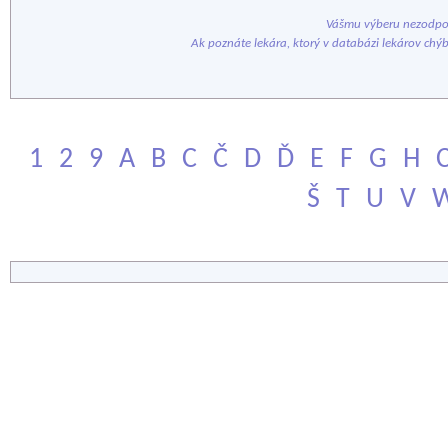
Vášmu výberu nezodpov
Ak poznáte lekára, ktorý v databázi lekárov chý
1
2
9
A
B
C
Č
D
Ď
E
F
G
H
Š
T
U
V