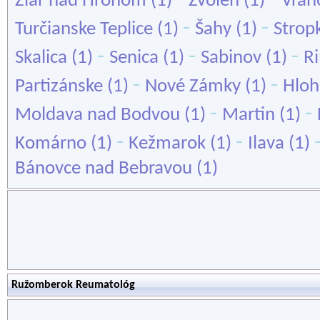
Žiar nad Hronom
(1)
Zvolen
(1)
Vran
-
-
Turčianske Teplice
(1)
Šahy
(1)
Strop
-
-
-
Skalica
(1)
Senica
(1)
Sabinov
(1)
R
-
-
Partizánske
(1)
Nové Zámky
(1)
Hloh
-
-
Moldava nad Bodvou
(1)
Martin
(1)
-
-
Komárno
(1)
Kežmarok
(1)
Ilava
(1)
Bánovce nad Bebravou
(1)
Ružomberok Reumatológ