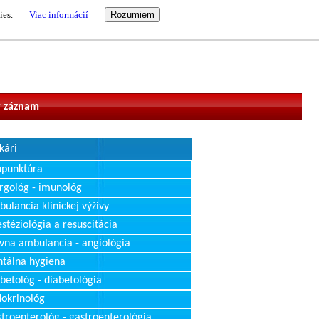
ies.
Viac informácií
vateľ
 záznam
kári
upunktúra
rgológ - imunológ
ulancia klinickej výživy
stéziológia a resuscitácia
vna ambulancia - angiológia
tálna hygiena
betológ - diabetológia
okrinológ
troenterológ - gastroenterológia