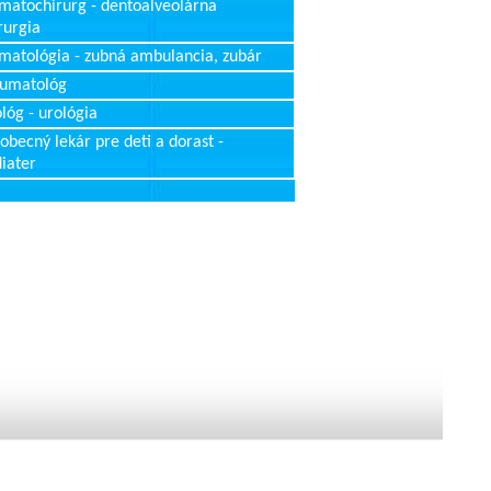
matochirurg - dentoalveolárna
rurgia
matológia - zubná ambulancia, zubár
aumatológ
lóg - urológia
obecný lekár pre deti a dorast -
iater