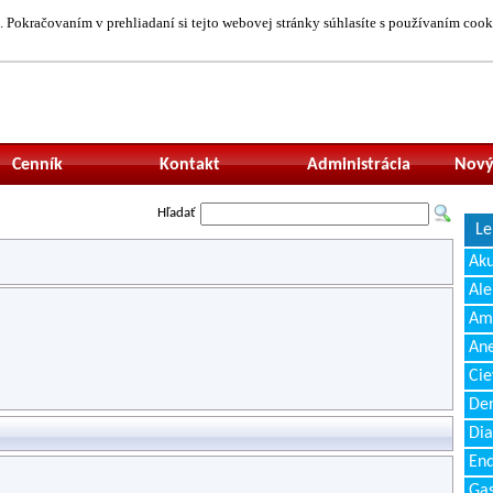
 Pokračovaním v prehliadaní si tejto webovej stránky súhlasíte s používaním cook
Neprihlásený uží
Cenník
Kontakt
Administrácia
Nový
Hľadať
Le
Ak
Ale
Amb
Ane
Cie
Den
Dia
End
Gas