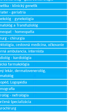
etika - klinický genetik
iater - geriatria
ekológ - gynekológia
atológ a Transfuziológ
meopat - homeopatia
rurg - chirurgia
ektológia, cestovná medicína, očkovanie
erná ambulancia, internista
diológ - kardiológia
nická farmakológia
ný lekár, dermatovenerológ,
rmatológ
opéd, Logopédia
mografia
rológ - nefrológia
rčená špecializácia
rochirurg