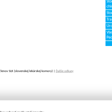
Sto
chi
Sto
Tr
Uro
Vše
Ped
členov SLK (slovenskej lekárskej komory) |
Ďalšie odkazy