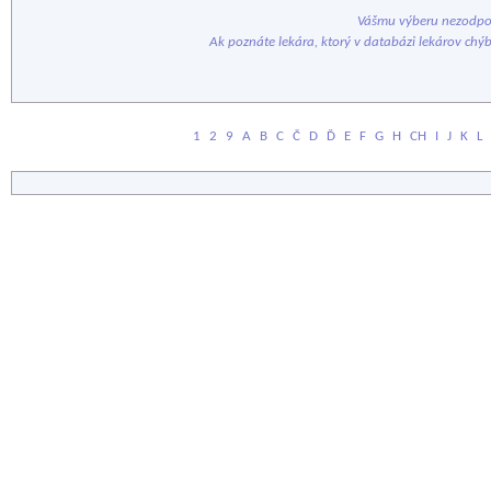
Vášmu výberu nezodpov
Ak poznáte lekára, ktorý v databázi lekárov chý
1
2
9
A
B
C
Č
D
Ď
E
F
G
H
CH
I
J
K
L