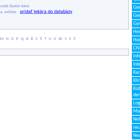
edá žiaden lekár.
Gen
pridať lekára do databázy
ba, môžete
Ger
Gyn
Hem
M
N
O
P
Q
R
Ř
S
Š
T
U
V
W
Y
Z
Ž
Ho
Chi
Inf
Int
Kar
Kli
Kož
de
Log
Ma
Nef
neu
Neu