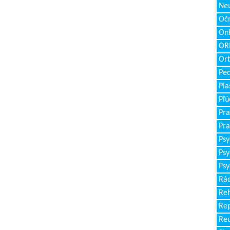
Neu
Očn
Onk
ORL
Ort
Ped
Pla
Pľú
Pra
Pra
Psy
Psy
Psy
Rád
Reh
Re
Re