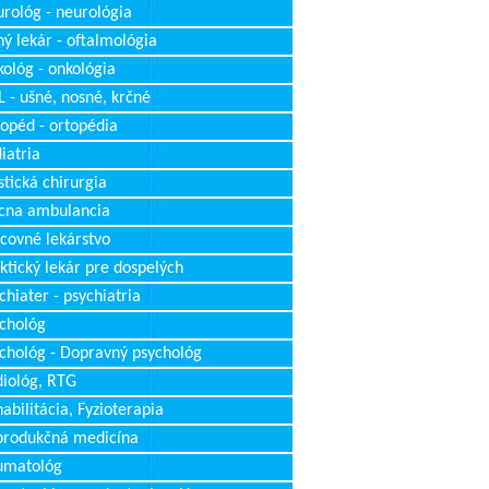
rológ - neurológia
ý lekár - oftalmológia
ológ - onkológia
 - ušné, nosné, krčné
opéd - ortopédia
iatria
stická chirurgia
cna ambulancia
covné lekárstvo
ktický lekár pre dospelých
chiater - psychiatria
chológ
chológ - Dopravný psychológ
iológ, RTG
abilitácia, Fyzioterapia
produkčná medicína
umatológ