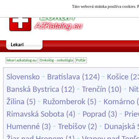
Táto webová stránka používa cookies. P
Lekari
lekari.azkatalog.eu
Onkológ - onkológia
Poltár
-
-
Slovensko
Bratislava
(124)
Košice
(2
-
-
Banská Bystrica
(12)
Trenčín
(10)
Nit
-
-
Žilina
(5)
Ružomberok
(5)
Komárno
(
-
-
Rimavská Sobota
(4)
Poprad
(3)
Prie
-
-
Humenné
(3)
Trebišov
(2)
Dunajská 
-