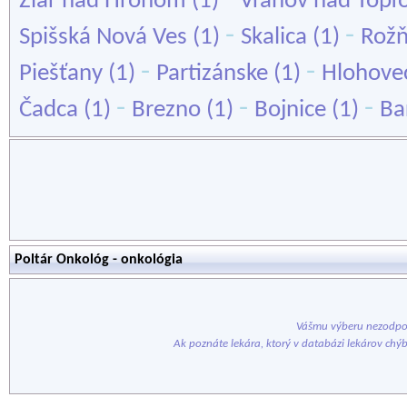
Žiar nad Hronom
(1)
Vranov nad Topľ
-
-
Spišská Nová Ves
(1)
Skalica
(1)
Rož
-
-
Piešťany
(1)
Partizánske
(1)
Hlohove
-
-
-
Čadca
(1)
Brezno
(1)
Bojnice
(1)
Ba
Poltár Onkológ - onkológia
Vášmu výberu nezodpov
Ak poznáte lekára, ktorý v databázi lekárov chý