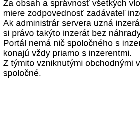
Za obsah a správnosť všetkých vlo
miere zodpovednosť zadávateľ inz
Ak administrár servera uzná inzer
si právo takýto inzerát bez náhrad
Portál nemá nič spoločného s inzer
konajú vždy priamo s inzerentmi.
Z týmito vzniknutými obchodnými v
spoločné.