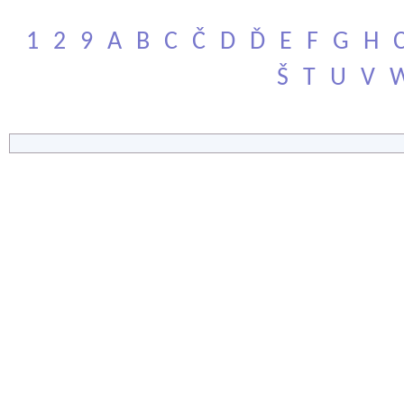
1
2
9
A
B
C
Č
D
Ď
E
F
G
H
Š
T
U
V