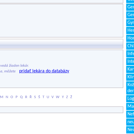
Gen
Ger
Gyn
Hem
Ho
Chi
Inf
Int
edá žiaden lekár.
Kar
pridať lekára do databázy
ba, môžete
Kli
Kož
de
M
N
O
P
Q
R
Ř
S
Š
T
U
V
W
Y
Z
Ž
Log
Ma
Nef
neu
Neu