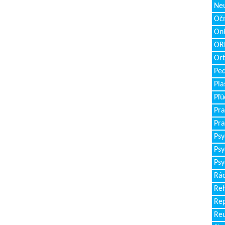
Neu
Očn
Onk
ORL
Ort
Ped
Pla
Pľú
Pra
Pra
Psy
Psy
Psy
Rád
Reh
Re
Re