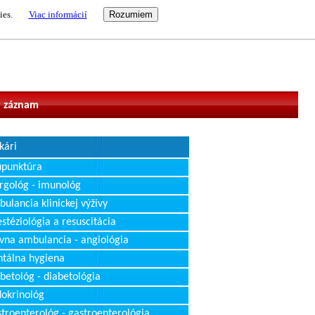
ies.
Viac informácií
vateľ
 záznam
kári
upunktúra
rgológ - imunológ
ulancia klinickej výživy
stéziológia a resuscitácia
vna ambulancia - angiológia
tálna hygiena
betológ - diabetológia
okrinológ
troenterológ - gastroenterológia