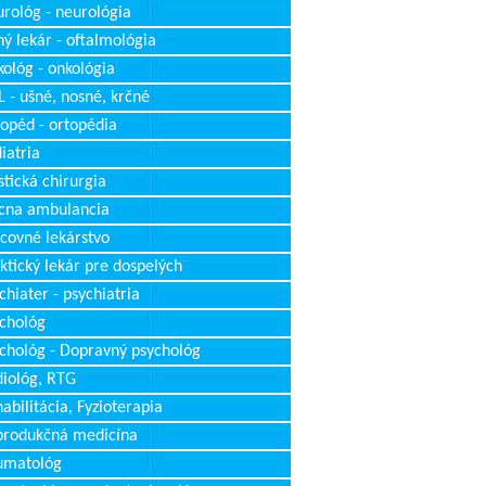
rológ - neurológia
ý lekár - oftalmológia
ológ - onkológia
 - ušné, nosné, krčné
opéd - ortopédia
iatria
stická chirurgia
cna ambulancia
covné lekárstvo
ktický lekár pre dospelých
chiater - psychiatria
chológ
chológ - Dopravný psychológ
iológ, RTG
abilitácia, Fyzioterapia
produkčná medicína
umatológ