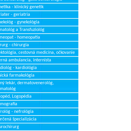
etika - klinický genetik
iater - geriatria
ekológ - gynekológia
atológ a Transfuziológ
meopat - homeopatia
rurg - chirurgia
ektológia, cestovná medicína, očkovanie
erná ambulancia, internista
diológ - kardiológia
nická farmakológia
ný lekár, dermatovenerológ,
rmatológ
opéd, Logopédia
mografia
rológ - nefrológia
rčená špecializácia
rochirurg