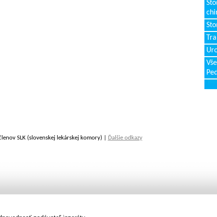
Sto
chi
Sto
Tr
Uro
Vše
Ped
členov SLK (slovenskej lekárskej komory) |
Ďalšie odkazy