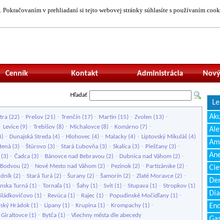
 Pokračovaním v prehliadaní si tejto webovej stránky súhlasíte s používaním cook
Neprihlásený uží
Cenník
Kontakt
Administrácia
Nový
Hľadať
Le
-
-
-
-
-
Ak
tra
(22)
Prešov
(21)
Trenčín
(17)
Martin
(15)
Zvolen
(13)
-
-
-
-
-
Levice
(9)
Trebišov
(8)
Michalovce
(8)
Komárno
(7)
Ale
-
-
-
-
4)
Dunajská Streda
(4)
Hlohovec
(4)
Malacky
(4)
Liptovský Mikuláš
(4)
Amb
-
-
-
-
-
stená
(3)
Štúrovo
(3)
Stará Ľubovňa
(3)
Skalica
(3)
Piešťany
(3)
Ane
-
-
-
-
(3)
Čadca
(3)
Bánovce nad Bebravou
(2)
Dubnica nad Váhom
(2)
-
-
-
-
 Bodvou
(2)
Nové Mesto nad Váhom
(2)
Pezinok
(2)
Partizánske
(2)
Cie
-
-
-
-
-
idník
(2)
Stará Turá
(2)
Šurany
(2)
Šamorín
(2)
Zlaté Moravce
(2)
Den
-
-
-
-
-
anska Turná
(1)
Tornaľa
(1)
Šahy
(1)
Svit
(1)
Stupava
(1)
Stropkov
(1)
Dia
-
-
-
-
Sládkovičovo
(1)
Revúca
(1)
Rajec
(1)
Popudinské Močidľany
(1)
-
-
-
-
vský Hrádok
(1)
Lipany
(1)
Krupina
(1)
Krompachy
(1)
End
-
-
-
Giraltovce
(1)
Bytča
(1)
Všechny města dle abecedy
Gas