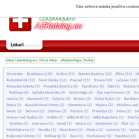
Táto webová stránka používa cookies.
Lekari
lekari.azkatalog.eu
Očný lekár - oftalmológia
Poltár
-
-
-
-
-
Slovensko
Bratislava
(139)
Košice
(55)
Banská Bystrica
(32)
Žilina
(23)
Ni
-
-
-
-
Ružomberok
(12)
Nové Zámky
(12)
Poprad
(11)
Trnava
(10)
Lučenec
(10)
-
-
-
-
Rimavská Sobota
(7)
Považská Bystrica
(6)
Topoľčany
(6)
Šaľa
(5)
Bojnice
(
-
-
-
-
-
Rožňava
(4)
Spišská Nová Ves
(4)
Vyšné Hágy
(4)
Žiar nad Hronom
(3)
Tr
-
-
-
-
-
Levoča
(3)
Humenné
(3)
Galanta
(3)
Brezno
(3)
Dolný Kubín
(3)
Bardejov
-
-
-
-
Detva
(2)
Kysucké Nové Mesto
(2)
Námestovo
(2)
Myjava
(2)
Moldava nad
-
-
-
-
-
-
Senec
(2)
Sečovce
(2)
Sabinov
(2)
Púchov
(2)
Prievidza
(2)
Snina
(2)
Sv
-
-
-
-
Vranov nad Topľou
(2)
Vráble
(1)
Veľký Krtíš
(1)
Veľké Kapušany
(1)
Trenči
-
-
-
-
-
-
-
Strážske
(1)
Sobrance
(1)
Sereď
(1)
Senica
(1)
Smolenice
(1)
Sliač
(1)
-
-
-
-
-
Medzilaborce
(1)
Nováky
(1)
Nová Baňa
(1)
Modra
(1)
Lozorno
(1)
Lipto
-
-
-
-
Kráľovský Chlmec
(1)
Kežmarok
(1)
Ilava
(1)
Hurbanovo
(1)
Handlová
(1)