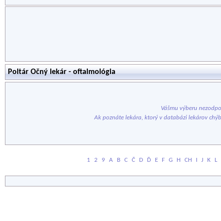
Poltár Očný lekár - oftalmológia
Vášmu výberu nezodpov
Ak poznáte lekára, ktorý v databázi lekárov chý
1
2
9
A
B
C
Č
D
Ď
E
F
G
H
CH
I
J
K
L