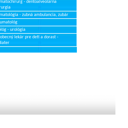
matochirurg - dentoalveolárna
rurgia
matológia - zubná ambulancia, zubár
aumatológ
lóg - urológia
obecný lekár pre deti a dorast -
iater