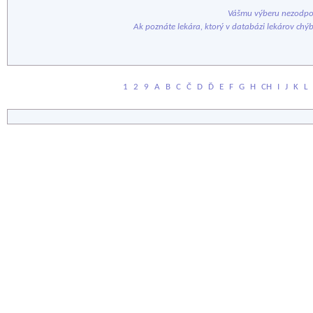
Vášmu výberu nezodpov
Ak poznáte lekára, ktorý v databázi lekárov chý
1
2
9
A
B
C
Č
D
Ď
E
F
G
H
CH
I
J
K
L