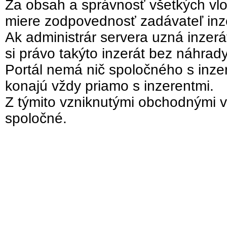
Za obsah a správnosť všetkých vlo
miere zodpovednosť zadávateľ inz
Ak administrár servera uzná inzer
si právo takýto inzerát bez náhrad
Portál nemá nič spoločného s inzer
konajú vždy priamo s inzerentmi.
Z týmito vzniknutými obchodnými v
spoločné.