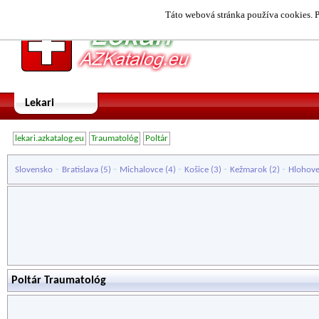
Táto webová stránka používa cookies. P
Lekari
lekari.azkatalog.eu
Traumatológ
Poltár
-
-
-
-
-
Slovensko
Bratislava
(5)
Michalovce
(4)
Košice
(3)
Kežmarok
(2)
Hlohov
Poltár Traumatológ