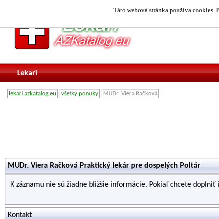
Táto webová stránka používa cookies. P
Lekari
lekari.azkatalog.eu
všetky ponuky
MUDr. Viera Račková
MUDr. Viera Račková Praktický lekár pre dospelých Poltár
K záznamu nie sú žiadne bližšie informácie. Pokiaľ chcete doplniť
Kontakt