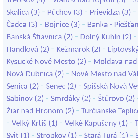
Trebišov
(4)
Vranov nad Topľou
(3)
Š
-
-
-
Skalica
(3)
Púchov
(3)
Prievidza
(3)
-
-
Čadca
(3)
Bojnice
(3)
Banka - Piešťa
-
Banská Štiavnica
(2)
Dolný Kubín
(2)
-
-
Handlová
(2)
Kežmarok
(2)
Liptovsk
-
Kysucké Nové Mesto
(2)
Moldava nad
-
Nová Dubnica
(2)
Nové Mesto nad V
-
-
Senica
(2)
Senec
(2)
Spišská Nová Ve
-
-
Sabinov
(2)
Smrdáky
(2)
Štúrovo
(2)
-
Žiar nad Hronom
(2)
Turčianske Teplic
-
-
-
Veľký Krtíš
(1)
Veľké Kapušany
(1)
-
-
-
Svit
(1)
Stropkov
(1)
Stará Turá
(1)