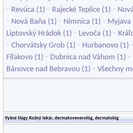
-
-
-
Revúca
(1)
Rajecké Teplice
(1)
Nov
-
-
-
Nová Baňa
(1)
Nimnica
(1)
Myjava
-
-
Liptovský Hrádok
(1)
Levoča
(1)
Kráľ
-
-
Chorvátsky Grob
(1)
Hurbanovo
(1)
-
-
Fiľakovo
(1)
Dubnica nad Váhom
(1)
-
Bánovce nad Bebravou
(1)
Všechny mě
Vyšné Hágy Kožný lekár, dermatovenerológ, dermatológ