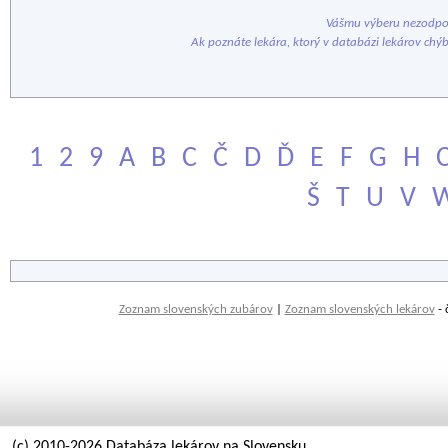
Vášmu výberu nezodpov
Ak poznáte lekára, ktorý v databázi lekárov chý
1
2
9
A
B
C
Č
D
Ď
E
F
G
H
Š
T
U
V
Zoznam slovenských zubárov
|
Zoznam slovenských lekárov
- 
(c) 2010-2026 Databáza lekárov na Slovensku