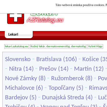
Táto webová stránka používa cookies. P
Lekari
lekari.azkatalog.eu
Kožný lekár, dermatovenerológ, dermatológ
Vyšné Hágy
-
-
Slovensko
Bratislava
(106)
Košice
(3
-
-
-
Nitra
(14)
Prešov
(14)
Martin
(12)
-
-
Nové Zámky
(8)
Ružomberok
(8)
Pov
-
-
Michalovce
(6)
Topoľčany
(5)
Rimavs
-
-
Bardejov
(5)
Dunajská Streda
(4)
Lu
-
-