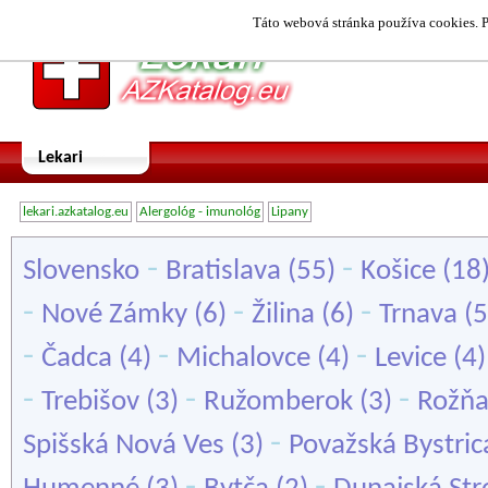
Táto webová stránka používa cookies. P
Lekari
lekari.azkatalog.eu
Alergológ - imunológ
Lipany
-
-
Slovensko
Bratislava
(55)
Košice
(18
-
-
-
Nové Zámky
(6)
Žilina
(6)
Trnava
(5
-
-
-
Čadca
(4)
Michalovce
(4)
Levice
(4
-
-
-
Trebišov
(3)
Ružomberok
(3)
Rožňa
-
Spišská Nová Ves
(3)
Považská Bystric
-
-