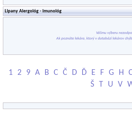
Lipany Alergológ - imunológ
Vášmu výberu nezodpov
Ak poznáte lekára, ktorý v databázi lekárov chý
1
2
9
A
B
C
Č
D
Ď
E
F
G
H
Š
T
U
V