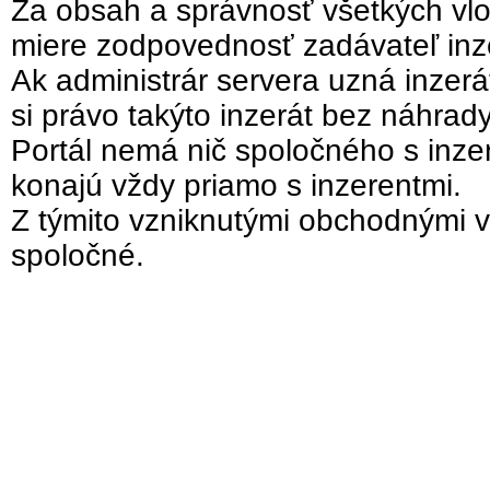
Za obsah a správnosť všetkých vlo
miere zodpovednosť zadávateľ inz
Ak administrár servera uzná inzer
si právo takýto inzerát bez náhrad
Portál nemá nič spoločného s inzer
konajú vždy priamo s inzerentmi.
Z týmito vzniknutými obchodnými v
spoločné.