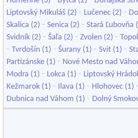
Humenné
(3)
Bytča
(2)
Dunajská Str
-
-
Liptovský Mikuláš
(2)
Lučenec
(2)
Do
-
-
Skalica
(2)
Senica
(2)
Stará Ľubovňa
(
-
-
-
Svidník
(2)
Šaľa
(2)
Zvolen
(2)
Topo
-
-
-
-
Tvrdošín
(1)
Šurany
(1)
Svit
(1)
St
-
Partizánske
(1)
Nové Mesto nad Váh
-
-
Modra
(1)
Lokca
(1)
Liptovský Hrádo
-
-
Kežmarok
(1)
Ilava
(1)
Hlohovec
(1)
-
Dubnica nad Váhom
(1)
Dolný Smoko