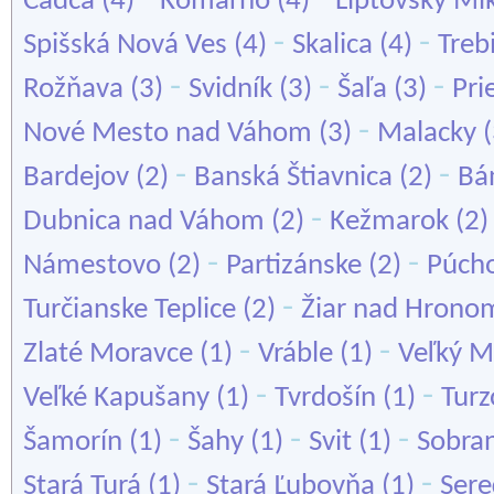
Čadca
(4)
Komárno
(4)
Liptovský Mi
-
-
Spišská Nová Ves
(4)
Skalica
(4)
Treb
-
-
-
Rožňava
(3)
Svidník
(3)
Šaľa
(3)
Pri
-
Nové Mesto nad Váhom
(3)
Malacky
(
-
-
Bardejov
(2)
Banská Štiavnica
(2)
Bá
-
Dubnica nad Váhom
(2)
Kežmarok
(2
-
-
Námestovo
(2)
Partizánske
(2)
Púch
-
Turčianske Teplice
(2)
Žiar nad Hrono
-
-
Zlaté Moravce
(1)
Vráble
(1)
Veľký M
-
-
Veľké Kapušany
(1)
Tvrdošín
(1)
Turz
-
-
-
Šamorín
(1)
Šahy
(1)
Svit
(1)
Sobra
-
-
Stará Turá
(1)
Stará Ľubovňa
(1)
Ser