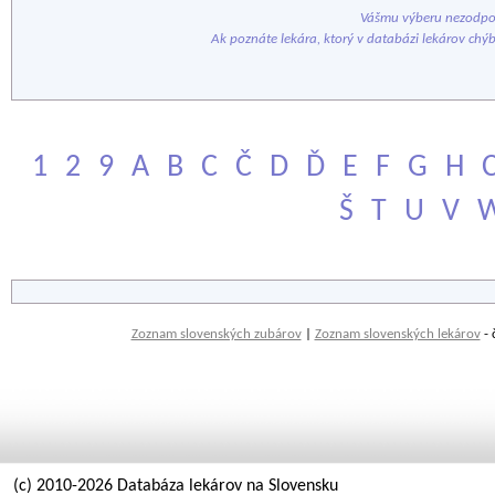
Vášmu výberu nezodpov
Ak poznáte lekára, ktorý v databázi lekárov chý
1
2
9
A
B
C
Č
D
Ď
E
F
G
H
Š
T
U
V
Zoznam slovenských zubárov
|
Zoznam slovenských lekárov
- 
(c) 2010-2026 Databáza lekárov na Slovensku