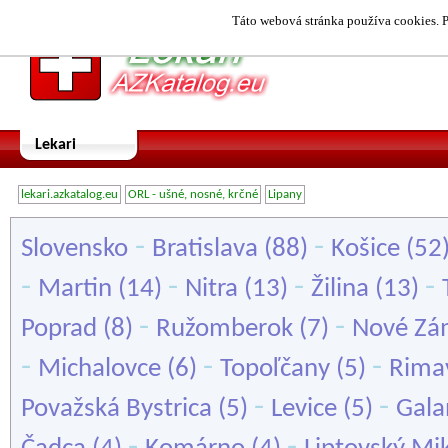
Táto webová stránka používa cookies. P
Lekari
lekari.azkatalog.eu
ORL - ušné, nosné, krčné
Lipany
-
-
Slovensko
Bratislava
(88)
Košice
(52
-
-
-
-
Martin
(14)
Nitra
(13)
Žilina
(13)
-
-
Poprad
(8)
Ružomberok
(7)
Nové Zá
-
-
-
Michalovce
(6)
Topoľčany
(5)
Rima
-
-
Považská Bystrica
(5)
Levice
(5)
Gala
-
-