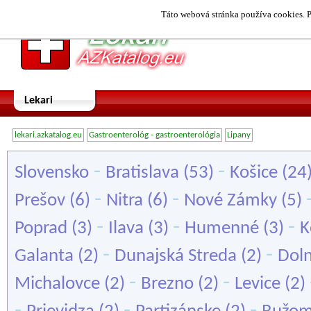
Táto webová stránka používa cookies. P
Lekari
lekari.azkatalog.eu
Gastroenterológ - gastroenterológia
Lipany
-
-
Slovensko
Bratislava
(53)
Košice
(24
-
-
Prešov
(6)
Nitra
(6)
Nové Zámky
(5)
-
-
-
Poprad
(3)
Ilava
(3)
Humenné
(3)
K
-
-
Galanta
(2)
Dunajská Streda
(2)
Doln
-
-
Michalovce
(2)
Brezno
(2)
Levice
(2)
-
-
-