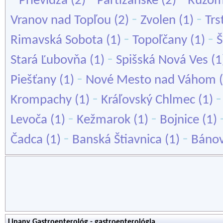
Prievidza
(2)
Partizánske
(2)
Ružom
-
-
Vranov nad Topľou
(2)
Zvolen
(1)
Trs
-
-
Rimavská Sobota
(1)
Topoľčany
(1)
Š
-
Stará Ľubovňa
(1)
Spišská Nová Ves
(1
-
Piešťany
(1)
Nové Mesto nad Váhom
(
-
Krompachy
(1)
Kráľovský Chlmec
(1)
-
-
Levoča
(1)
Kežmarok
(1)
Bojnice
(1)
-
-
Čadca
(1)
Banská Štiavnica
(1)
Bánov
Lipany Gastroenterológ - gastroenterológia