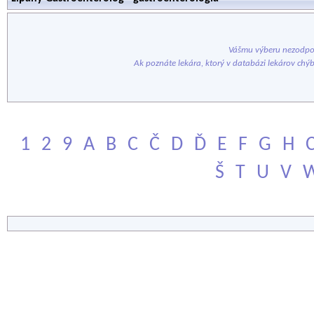
Vášmu výberu nezodpov
Ak poznáte lekára, ktorý v databázi lekárov chý
1
2
9
A
B
C
Č
D
Ď
E
F
G
H
Š
T
U
V