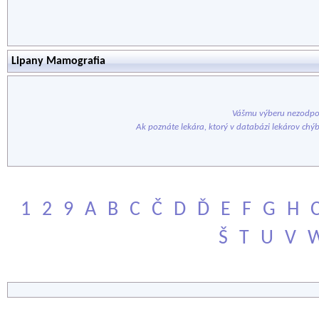
Lipany Mamografia
Vášmu výberu nezodpov
Ak poznáte lekára, ktorý v databázi lekárov chý
1
2
9
A
B
C
Č
D
Ď
E
F
G
H
Š
T
U
V