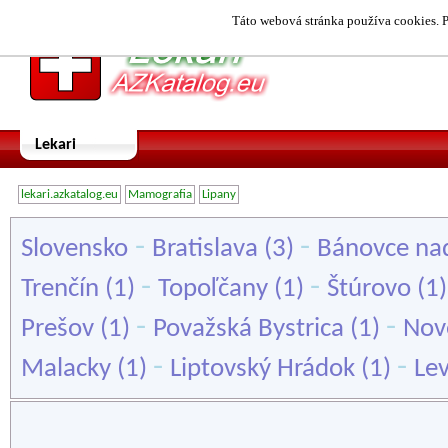
Táto webová stránka používa cookies. P
Lekari
lekari.azkatalog.eu
Mamografia
Lipany
-
-
Slovensko
Bratislava
(3)
Bánovce na
-
-
Trenčín
(1)
Topoľčany
(1)
Štúrovo
(1
-
-
Prešov
(1)
Považská Bystrica
(1)
Nov
-
-
Malacky
(1)
Liptovský Hrádok
(1)
Lev