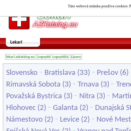
Táto webová stránka používa cookies. P
Lekari
lekari.azkatalog.eu
Logopéd, Logopédia
Lipany
-
-
Slovensko
Bratislava
(33)
Prešov
(6)
-
-
Rimavská Sobota
(3)
Trnava
(3)
Tren
-
-
Považská Bystrica
(3)
Nitra
(3)
Marti
-
-
Hlohovec
(2)
Galanta
(2)
Dunajská S
-
-
Námestovo
(2)
Levice
(2)
Nové Mest
-