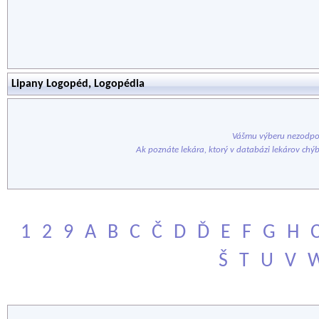
Lipany Logopéd, Logopédia
Vášmu výberu nezodpov
Ak poznáte lekára, ktorý v databázi lekárov chý
1
2
9
A
B
C
Č
D
Ď
E
F
G
H
Š
T
U
V