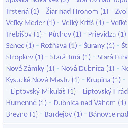
Spišská Nová Ves
(2)
Vranov nad Topľ
-
-
Trstená
(1)
Žiar nad Hronom
(1)
Zvo
-
-
Veľký Meder
(1)
Veľký Krtíš
(1)
Veľk
-
-
Trebišov
(1)
Púchov
(1)
Prievidza
(1)
-
-
-
Senec
(1)
Rožňava
(1)
Šurany
(1)
Š
-
-
Stropkov
(1)
Stará Turá
(1)
Stará Ľub
-
-
Nové Zámky
(1)
Nová Dubnica
(1)
N
-
-
Kysucké Nové Mesto
(1)
Krupina
(1)
-
-
Liptovský Mikuláš
(1)
Liptovský Hrá
-
Humenné
(1)
Dubnica nad Váhom
(1)
-
-
Brezno
(1)
Bardejov
(1)
Bánovce nad