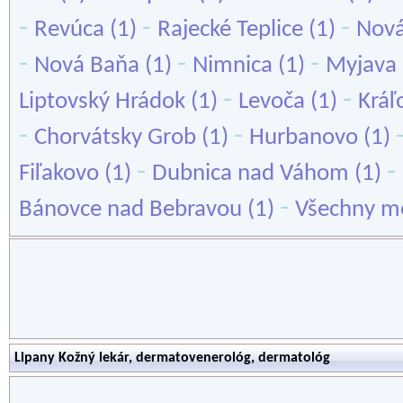
-
-
-
Revúca
(1)
Rajecké Teplice
(1)
Nov
-
-
-
Nová Baňa
(1)
Nimnica
(1)
Myjava
-
-
Liptovský Hrádok
(1)
Levoča
(1)
Kráľ
-
-
Chorvátsky Grob
(1)
Hurbanovo
(1)
-
-
Fiľakovo
(1)
Dubnica nad Váhom
(1)
-
Bánovce nad Bebravou
(1)
Všechny mě
Lipany Kožný lekár, dermatovenerológ, dermatológ