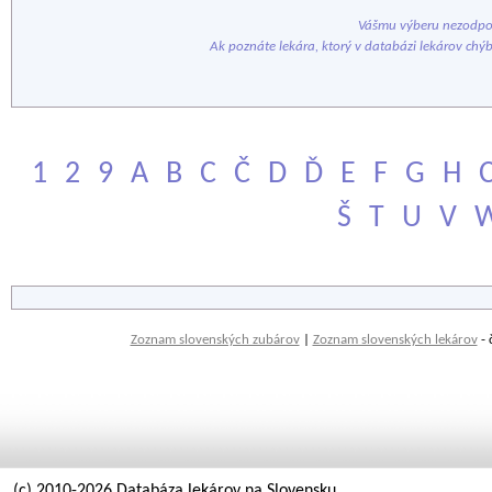
Vášmu výberu nezodpov
Ak poznáte lekára, ktorý v databázi lekárov chý
1
2
9
A
B
C
Č
D
Ď
E
F
G
H
Š
T
U
V
Zoznam slovenských zubárov
|
Zoznam slovenských lekárov
- 
(c) 2010-2026 Databáza lekárov na Slovensku