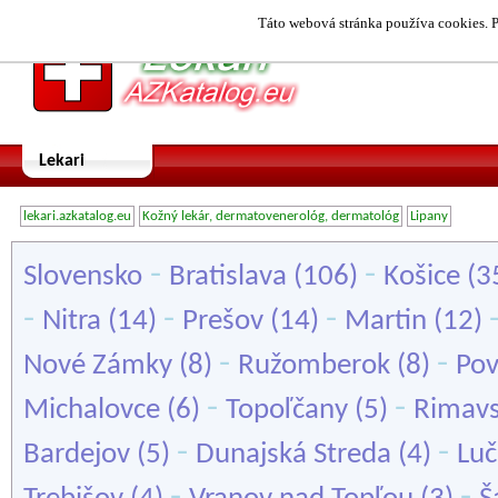
Táto webová stránka používa cookies. P
Lekari
lekari.azkatalog.eu
Kožný lekár, dermatovenerológ, dermatológ
Lipany
-
-
Slovensko
Bratislava
(106)
Košice
(3
-
-
-
Nitra
(14)
Prešov
(14)
Martin
(12)
-
-
Nové Zámky
(8)
Ružomberok
(8)
Pov
-
-
Michalovce
(6)
Topoľčany
(5)
Rimavs
-
-
Bardejov
(5)
Dunajská Streda
(4)
Lu
-
-