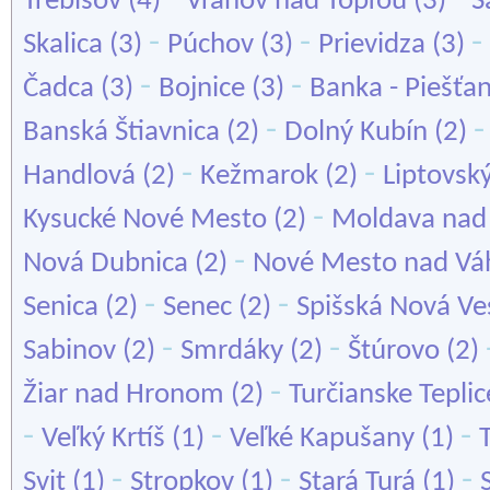
Trebišov
(4)
Vranov nad Topľou
(3)
Š
-
-
-
Skalica
(3)
Púchov
(3)
Prievidza
(3)
-
-
Čadca
(3)
Bojnice
(3)
Banka - Piešťa
-
Banská Štiavnica
(2)
Dolný Kubín
(2)
-
-
Handlová
(2)
Kežmarok
(2)
Liptovsk
-
Kysucké Nové Mesto
(2)
Moldava nad
-
Nová Dubnica
(2)
Nové Mesto nad V
-
-
Senica
(2)
Senec
(2)
Spišská Nová Ve
-
-
Sabinov
(2)
Smrdáky
(2)
Štúrovo
(2)
-
Žiar nad Hronom
(2)
Turčianske Teplic
-
-
-
Veľký Krtíš
(1)
Veľké Kapušany
(1)
-
-
-
Svit
(1)
Stropkov
(1)
Stará Turá
(1)