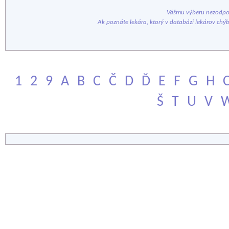
Vášmu výberu nezodpov
Ak poznáte lekára, ktorý v databázi lekárov chý
1
2
9
A
B
C
Č
D
Ď
E
F
G
H
Š
T
U
V