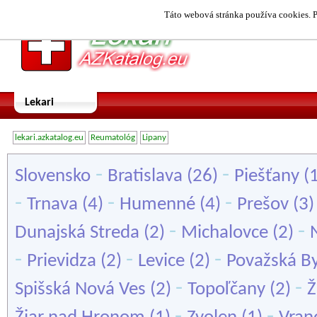
Táto webová stránka používa cookies. P
Lekari
lekari.azkatalog.eu
Reumatológ
Lipany
-
-
Slovensko
Bratislava
(26)
Piešťany
(
-
-
-
Trnava
(4)
Humenné
(4)
Prešov
(3
-
-
Dunajská Streda
(2)
Michalovce
(2)
-
-
-
Prievidza
(2)
Levice
(2)
Považská By
-
-
Spišská Nová Ves
(2)
Topoľčany
(2)
Ž
-
-