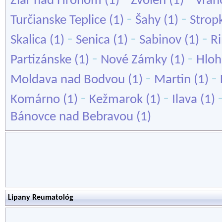
Žiar nad Hronom
(1)
Zvolen
(1)
Vran
-
-
Turčianske Teplice
(1)
Šahy
(1)
Strop
-
-
-
Skalica
(1)
Senica
(1)
Sabinov
(1)
R
-
-
Partizánske
(1)
Nové Zámky
(1)
Hloh
-
-
Moldava nad Bodvou
(1)
Martin
(1)
-
-
Komárno
(1)
Kežmarok
(1)
Ilava
(1)
Bánovce nad Bebravou
(1)
Lipany Reumatológ