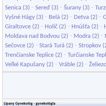
-
-
-
Senica
(3)
Sereď
(3)
Šurany
(3)
Tur
-
-
-
Vyšné Hágy
(3)
Belá
(2)
Detva
(2)
G
-
-
-
Giraltovce
(2)
Holíč
(2)
Hnúšťa
(2)
-
-
Moldava nad Bodvou
(2)
Modra
(2)
-
-
Sečovce
(2)
Stará Turá
(2)
Stropkov
(
-
Trenčianske Teplice
(2)
Turčianske Tepl
-
-
Veľké Kapušany
(2)
Vráble
(2)
Želiez
Lipany Gynekológ - gynekológia