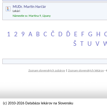
MUDr. Martin Harčár
Lekári
Námestie sv. Martina 9, Lipany
1
2
9
A
B
C
Č
D
Ď
E
F
G
H
Š
T
U
V
Zoznam slovenských zubárov
|
Zoznam slovenských lekárov
- 
(c) 2010-2026 Databáza lekárov na Slovensku