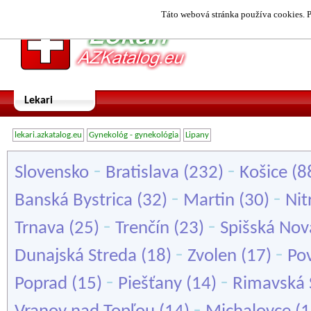
Táto webová stránka používa cookies. P
Lekari
lekari.azkatalog.eu
Gynekológ - gynekológia
Lipany
-
-
Slovensko
Bratislava
(232)
Košice
(8
-
-
Banská Bystrica
(32)
Martin
(30)
Nit
-
-
Trnava
(25)
Trenčín
(23)
Spišská Nov
-
-
Dunajská Streda
(18)
Zvolen
(17)
Pov
-
-
Poprad
(15)
Piešťany
(14)
Rimavská 
-