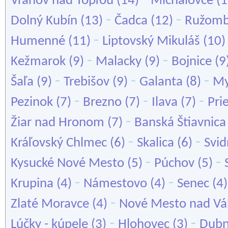
Vranov nad Topľou
(14)
Michalovce
(1
-
-
Dolný Kubín
(13)
Čadca
(12)
Ružomb
-
Humenné
(11)
Liptovský Mikuláš
(10
-
-
Kežmarok
(9)
Malacky
(9)
Bojnice
(9
-
-
-
Šaľa
(9)
Trebišov
(9)
Galanta
(8)
My
-
-
-
Pezinok
(7)
Brezno
(7)
Ilava
(7)
Pri
-
Žiar nad Hronom
(7)
Banská Štiavnica
-
-
Kráľovský Chlmec
(6)
Skalica
(6)
Svid
-
-
Kysucké Nové Mesto
(5)
Púchov
(5)
-
-
Krupina
(4)
Námestovo
(4)
Senec
(4
-
Zlaté Moravce
(4)
Nové Mesto nad V
-
-
Lúčky - kúpele
(3)
Hlohovec
(3)
Dubn